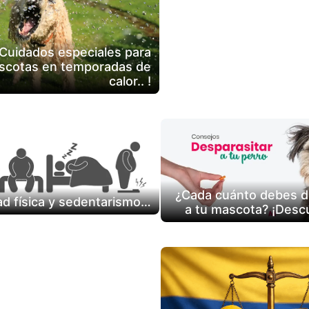
Cumple las normas esta
Cuidados especiales para
scotas en temporadas de
calor.. !
¿Cada cuánto debes d
ad física y sedentarismo…
a tu mascota? ¡Descú