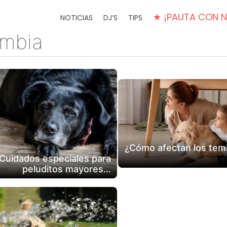
★ ¡PAUTA CON 
NOTICIAS
DJ’S
TIPS
mbia
¿Cómo afectan los temb
Cuidados especiales para
peluditos mayores…