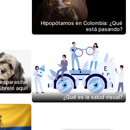
blecidas !!
Hipopótamos en Colombia: ¿Qué
está pasando?
esparasitar
brelo aquí!
¿Qué es la salud visual?