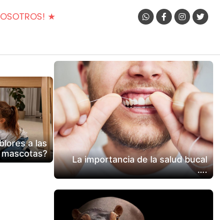
NOSOTROS! ★
lores a las
mascotas?
La importancia de la salud bucal
….