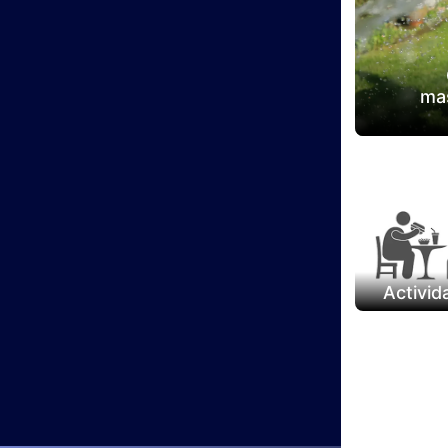
ma
Activid