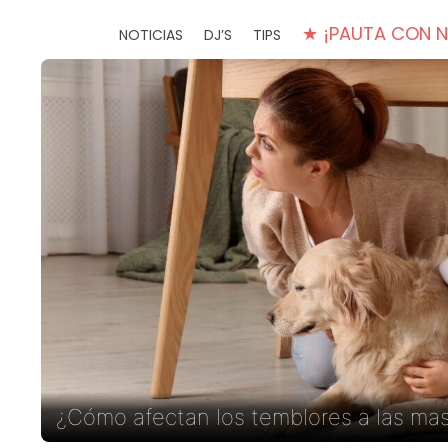
★ ¡PAUTA CON 
NOTICIAS
DJ’S
TIPS
¿Cómo afectan los temblores a las ma