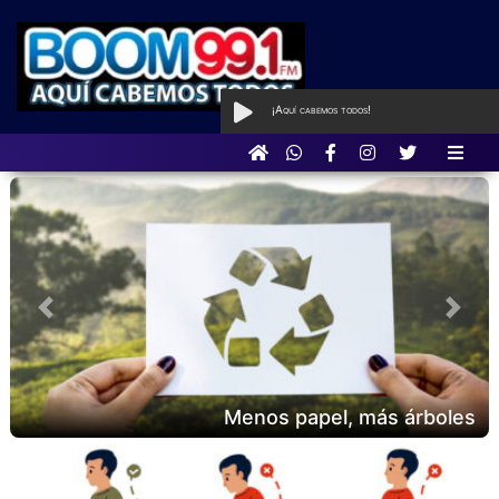
¡Aquí cabemos todos!
AL AIRE
con Qué Programa tan
BOOM
Previous
Next
Menos papel, más árboles