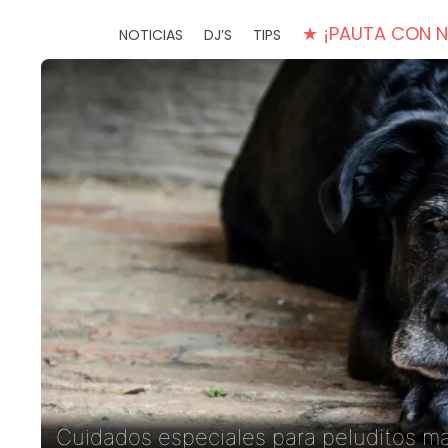
★ ¡PAUTA CON 
NOTICIAS
DJ’S
TIPS
Cuidados especiales para peluditos 