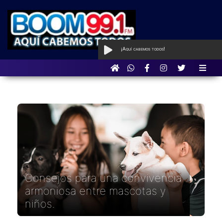
¡Aquí cabemos todos!
AL AIRE
con Aquí
cabemos todos
Consejos para una convivencia
armoniosa entre mascotas y
niños.