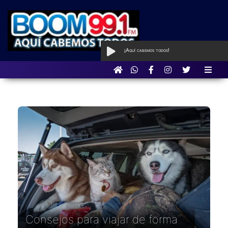
¡Aquí cabemos todos!
AL AIRE
con Qué Programa tan
BOOM
Consejos para viajar de forma