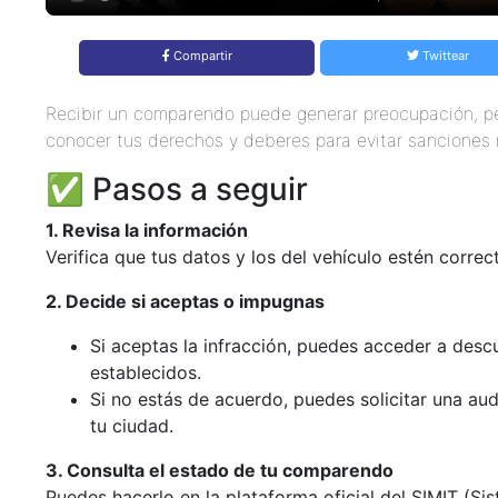
Compartir
Twittear
Recibir un comparendo puede generar preocupación, pe
conocer tus derechos y deberes para evitar sanciones
✅ Pasos a seguir
1. Revisa la información
Verifica que tus datos y los del vehículo estén correc
2. Decide si aceptas o impugnas
Si aceptas la infracción, puedes acceder a des
establecidos.
Si no estás de acuerdo, puedes solicitar una aud
tu ciudad.
3. Consulta el estado de tu comparendo
Puedes hacerlo en la plataforma oficial del SIMIT (S