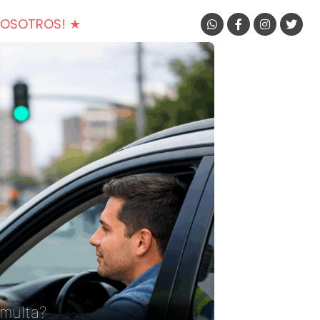
NOSOTROS! ★
multa?