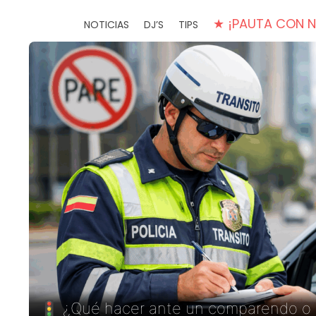
★ ¡PAUTA CON 
NOTICIAS
DJ’S
TIPS
🚦 ¿Qué hacer ante un comparendo o 