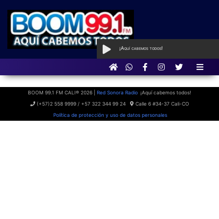
¡Aquí cabemos todos!
AL AIRE
con El Boom de la Tarde
BOOM 99.1 FM CALI® 2026 |
Red Sonora Radio
¡Aquí cabemos todos!
(+57)2 558 9999 / +57 322 344 99 24
Calle 6 #34-37 Cali-CO
Política de protección y uso de datos personales