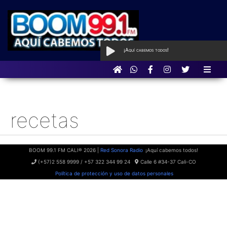
¡Aquí cabemos todos!
AL AIRE
con Qué Programa tan
BOOM
recetas
Receta de postre para compartir en familia,
amigos, pareja etc…
BOOM 99.1 FM CALI® 2026 |
Red Sonora Radio
¡Aquí cabemos todos!
(+57)2 558 9999 / +57 322 344 99 24
Calle 6 #34-37 Cali-CO
Política de protección y uso de datos personales