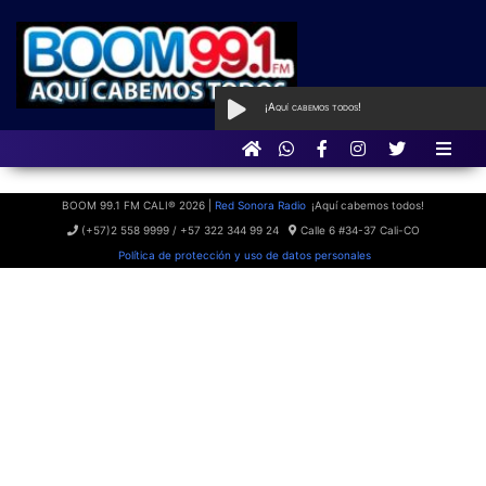
¡Aquí cabemos todos!
AL AIRE
con Boom Party
BOOM 99.1 FM CALI® 2026 |
Red Sonora Radio
¡Aquí cabemos todos!
(+57)2 558 9999 / +57 322 344 99 24
Calle 6 #34-37 Cali-CO
Política de protección y uso de datos personales