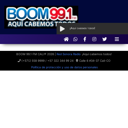
¡Aquí cabemos todos!
AL AIRE
Boom Siempre
con Boom FM
BOOM 99.1 FM CALI® 2026 |
Red Sonora Radio
¡Aquí cabemos todos!
(+57)2 558 9999 / +57 322 344 99 24
Calle 6 #34-37 Cali-CO
Política de protección y uso de datos personales