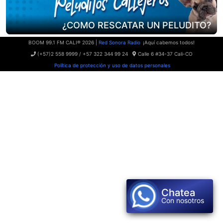
¿COMO RESCATAR UN PELUDITO?
BOOM 99.1 FM CALI® 2026 |
Red Sonora Radio
¡Aquí cabemos todos!
(+57)2 558 9999 / +57 322 344 99 24
Calle 6 #34-37 Cali-CO
Política de protección y uso de datos personales
Chatea
Con nosotros