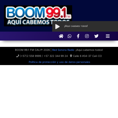
¡Aquí cabemos todos!
AL AIRE
con Qué Programa tan
BOOM
BOOM 99.1 FM CALI® 2026 |
Red Sonora Radio
¡Aquí cabemos todos!
(+57)2 558 9999 / +57 322 344 99 24
Calle 6 #34-37 Cali-CO
Política de protección y uso de datos personales