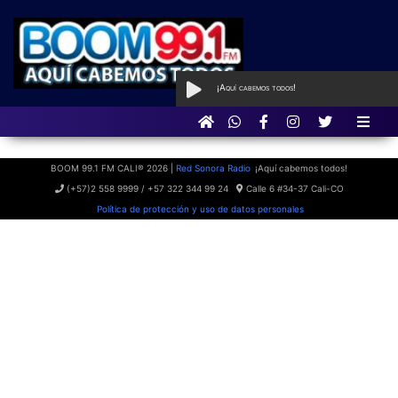
¡Aquí cabemos todos!
AL AIRE
con Qué Programa tan
BOOM
BOOM 99.1 FM CALI® 2026 |
Red Sonora Radio
¡Aquí cabemos todos!
(+57)2 558 9999 / +57 322 344 99 24
Calle 6 #34-37 Cali-CO
Política de protección y uso de datos personales