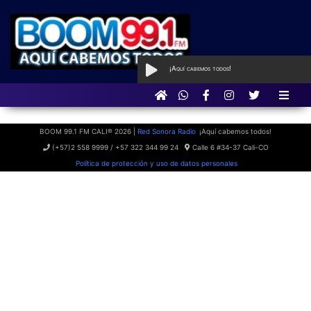
¡Aquí cabemos todos!
AL AIRE
con Qué Programa tan
BOOM
BOOM 99.1 FM CALI® 2026 |
Red Sonora Radio
¡Aquí cabemos todos!
(+57)2 558 9999 / +57 322 344 99 24
Calle 6 #34-37 Cali-CO
Política de protección y uso de datos personales