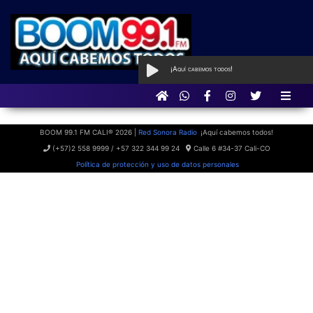
¡Aquí cabemos todos!
AL AIRE
con Boom Party
BOOM 99.1 FM CALI® 2026 |
Red Sonora Radio
¡Aquí cabemos todos!
(+57)2 558 9999 / +57 322 344 99 24
Calle 6 #34-37 Cali-CO
Política de protección y uso de datos personales