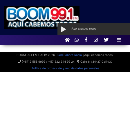
¡Aquí cabemos todos!
AL AIRE
con Aquí
cabemos todos
BOOM 99.1 FM CALI® 2026 |
Red Sonora Radio
¡Aquí cabemos todos!
(+57)2 558 9999 / +57 322 344 99 24
Calle 6 #34-37 Cali-CO
Política de protección y uso de datos personales