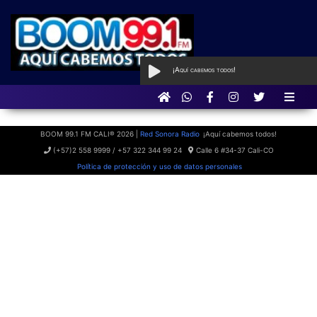
¡Aquí cabemos todos!
AL AIRE
con Qué Programa tan
BOOM
BOOM 99.1 FM CALI® 2026 |
Red Sonora Radio
¡Aquí cabemos todos!
(+57)2 558 9999 / +57 322 344 99 24
Calle 6 #34-37 Cali-CO
Política de protección y uso de datos personales