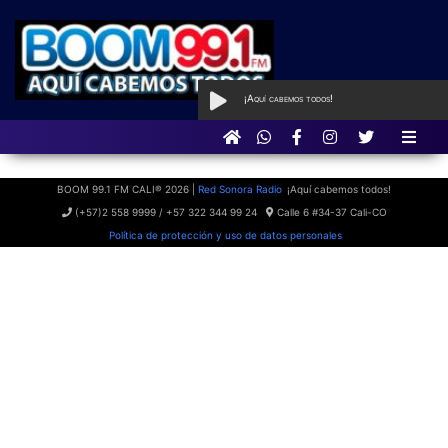
¡Aquí cabemos todos!
AL AIRE
con Qué Programa tan
BOOM
BOOM 99.1 FM CALI® 2026 |
Red Sonora Radio
¡Aquí cabemos todos!
(+57)2 558 9999 / +57 322 344 99 24
Calle 6 #34-37 Cali-CO
Política de protección y uso de datos personales