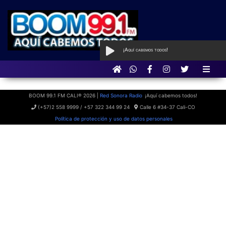
¡Aquí cabemos todos!
AL AIRE
con Qué Programa tan
BOOM
BOOM 99.1 FM CALI® 2026 |
Red Sonora Radio
¡Aquí cabemos todos!
(+57)2 558 9999 / +57 322 344 99 24
Calle 6 #34-37 Cali-CO
Política de protección y uso de datos personales