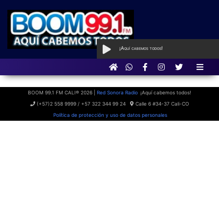
¡Aquí cabemos todos!
AL AIRE
con Boom Party
BOOM 99.1 FM CALI® 2026 |
Red Sonora Radio
¡Aquí cabemos todos!
(+57)2 558 9999 / +57 322 344 99 24
Calle 6 #34-37 Cali-CO
Política de protección y uso de datos personales