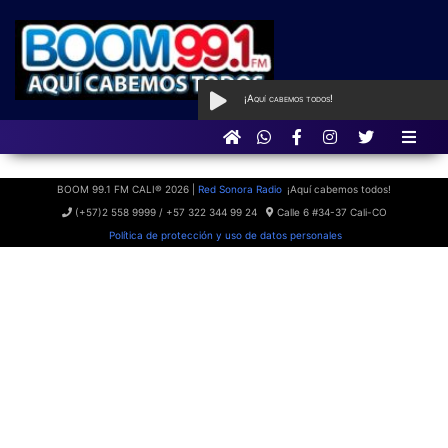
¡Aquí cabemos todos!
AL AIRE
con Boom Party
BOOM 99.1 FM CALI® 2026 |
Red Sonora Radio
¡Aquí cabemos todos!
(+57)2 558 9999 / +57 322 344 99 24
Calle 6 #34-37 Cali-CO
Política de protección y uso de datos personales