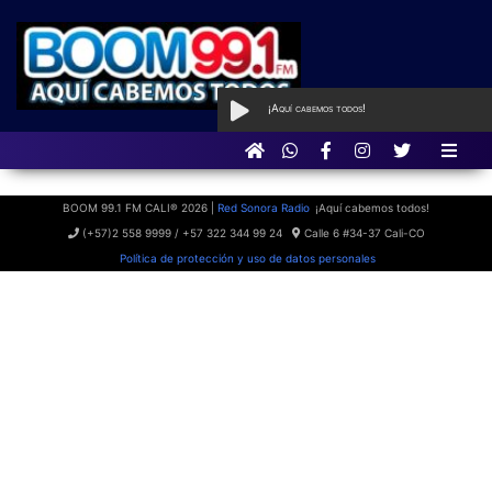
¡Aquí cabemos todos!
AL AIRE
con Qué Programa tan
BOOM
BOOM 99.1 FM CALI® 2026 |
Red Sonora Radio
¡Aquí cabemos todos!
(+57)2 558 9999 / +57 322 344 99 24
Calle 6 #34-37 Cali-CO
Política de protección y uso de datos personales