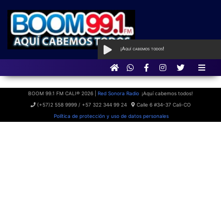
¡Aquí cabemos todos!
AL AIRE
con Qué Programa tan
BOOM
BOOM 99.1 FM CALI® 2026 |
Red Sonora Radio
¡Aquí cabemos todos!
(+57)2 558 9999 / +57 322 344 99 24
Calle 6 #34-37 Cali-CO
Política de protección y uso de datos personales