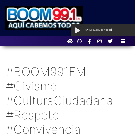
¡Aquí cabemos todos!
AL AIRE
con Boom Party
#BOOM991FM
#Civismo
#CulturaCiudadana
#Respeto
#Convivencia