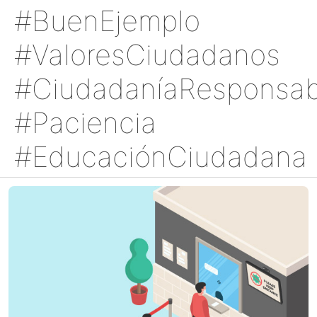
#BuenEjemplo
#ValoresCiudadanos
#CiudadaníaResponsab
#Paciencia
#EducaciónCiudadana