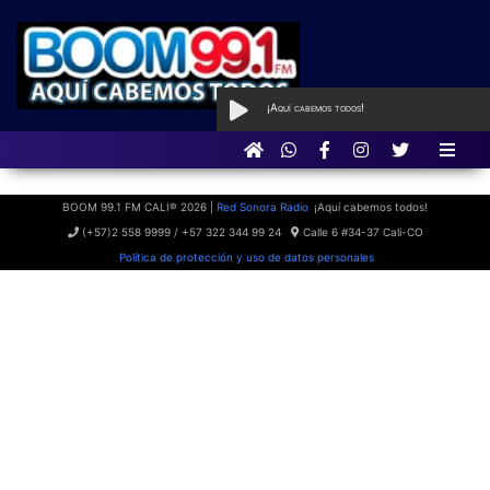
¡Aquí cabemos todos!
AL AIRE
con Boom Party
BOOM 99.1 FM CALI® 2026 |
Red Sonora Radio
¡Aquí cabemos todos!
(+57)2 558 9999 / +57 322 344 99 24
Calle 6 #34-37 Cali-CO
Política de protección y uso de datos personales