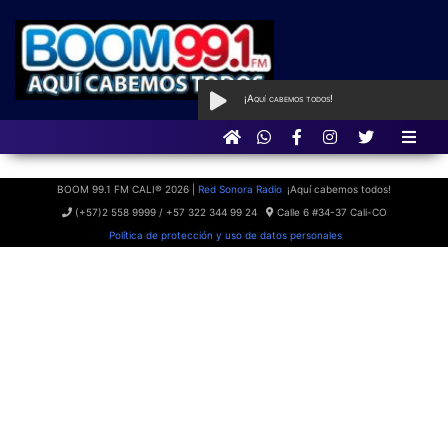
¡Aquí cabemos todos!
AL AIRE
con Qué Programa tan
BOOM
BOOM 99.1 FM CALI® 2026 |
Red Sonora Radio
¡Aquí cabemos todos!
(+57)2 558 9999 / +57 322 344 99 24
Calle 6 #34-37 Cali-CO
Política de protección y uso de datos personales